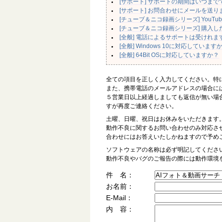
[サポート] サポートの期間はいつまで
[サポート] お問合わせにメールを送
[チューブ＆ニコ録画シリーズ] You
[チューブ＆ニコ録画シリーズ] 購入
[全般] 電話によるサポートは受けれま
[全般] Windows 10に対応しています
[全般] 64Bit OSに対応していますか？
全ての項目を正しく入力してください。特に
また、携帯電話のメールアドレスの場合に
５営業日以上経過しましても返信が無い場
すが再度ご連絡ください。
土曜、日曜、祝日はお休みをいただきます
動作不良に関するお問い合わせのみ対応させ
合わせにはお答えいたしかねますので予め
ソフトウェアの名称は必ず明記してくださ
動作不良やバグのご報告の際には動作環境
件 名：
お名前：
E-Mail：
内 容：