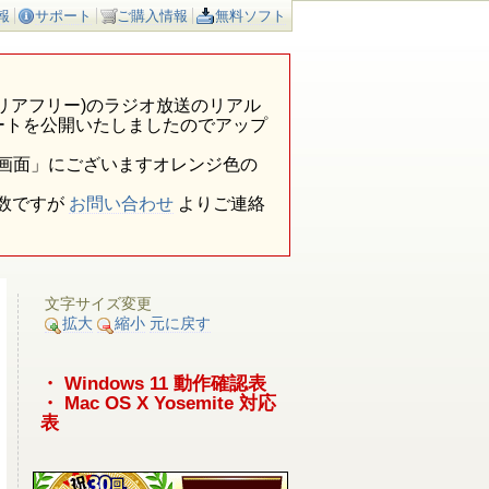
報
サポート
ご購入情報
無料ソフト
ア外(エリアフリー)のラジオ放送のリアル
ートを公開いたしましたのでアップ
報画面」にございますオレンジ色の
数ですが
お問い合わせ
よりご連絡
文字サイズ変更
拡大
縮小
元に戻す
・ Windows 11 動作確認表
・ Mac OS X Yosemite 対応
表