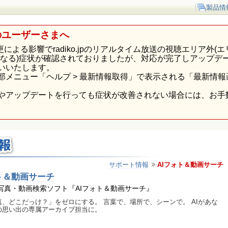
製品情
のユーザーさまへ
p様の仕様変更による影響でradiko.jpのリアルタイム放送の視聴エリ
になる)症状が確認されておりましたが、対応が完了しアップデ
いいたします。
部メニュー「ヘルプ > 最新情報取得」で表示される「最新情
やアップデートを行っても症状が改善されない場合には、お手
サポート情報
AIフォト＆動画サーチ
ト＆動画サーチ
I写真・動画検索ソフト『AIフォト＆動画サーチ』
真、どこだっけ？」をゼロにする。 言葉で、場所で、シーンで。 AIがあな
の思い出の専属アーカイブ担当に。