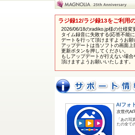
ラジ録12/ラジ録13をご利用
2026/06/18のradiko.j
タイム録音に失敗する(応答不能
デートを行って頂けますようお願
アップデートは当ソフトの画面上
更新ボタンを押してください。
もしアップデートが行えない場合
頂けますようお願いいたします。
AIフォ
次世代A
「あの写
たの全て