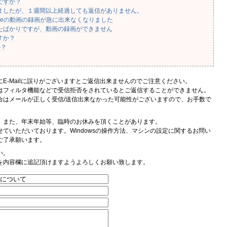
ですか？
りましたが、１週間以上経過しても返信がありません。
Tubeの動画の録画が急に出来なくなりました
したばかりですが、動画の録画ができません
すか？
か？
E-Mailに誤りがございますとご返信出来ませんのでご注意ください。
はフィルタ機能などで受信拒否をされているとご返信することができません。
合はメールが正しく受信/送信出来なかった可能性がございますので、お手数で
。また、年末年始等、臨時のお休みを頂くことがあります。
ていただいております。Windowsの操作方法、マシンの設定に関するお問い
ご了承願います。
い。
を内容欄に追記頂けますようよろしくお願い致します。