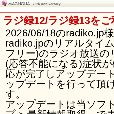
ラジ録12/ラジ録13を
2026/06/18のradi
radiko.jpのリアル
フリー)のラジオ放送の
(応答不能になる)症状
応が完了しアップデー
ップデートを行って頂
す。
アップデートは当ソフ