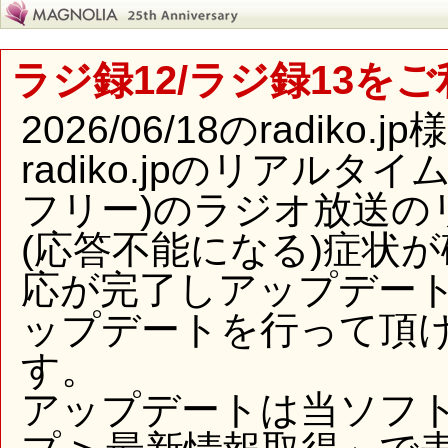
ラジ録12/ラジ録13を
2026/06/18のradi
radiko.jpのリアル
フリー)のラジオ放送の
(応答不能になる)症状
応が完了しアップデー
ップデートを行って頂
す。
アップデートは当ソフ