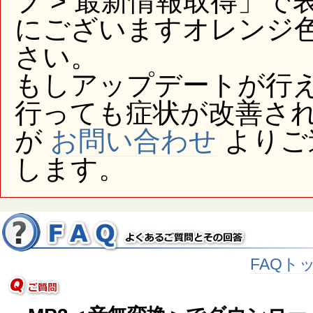
プ > 最新情報取得」
にございますオレンジ
さい。
もしアップデートが行
行っても症状が改善さ
が
お問い合わせ
よりご
します。
FAQト