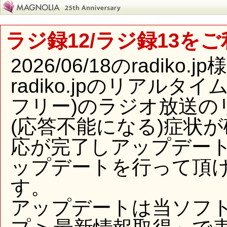
ラジ録12/ラジ録13を
2026/06/18のradi
radiko.jpのリアル
フリー)のラジオ放送の
(応答不能になる)症状
応が完了しアップデー
ップデートを行って頂
す。
アップデートは当ソフ