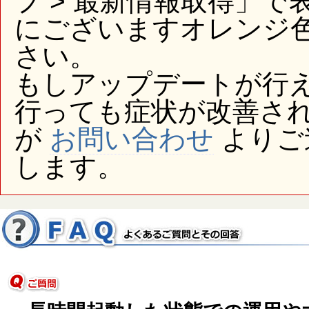
プ > 最新情報取得」
にございますオレンジ
さい。
もしアップデートが行
行っても症状が改善さ
が
お問い合わせ
よりご
します。