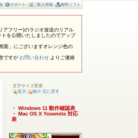
報
サポート
ご購入情報
無料ソフト
ア外(エリアフリー)のラジオ放送のリアル
ートを公開いたしましたのでアップ
報画面」にございますオレンジ色の
数ですが
お問い合わせ
よりご連絡
文字サイズ変更
拡大
縮小
元に戻す
・ Windows 11 動作確認表
・ Mac OS X Yosemite 対応
表