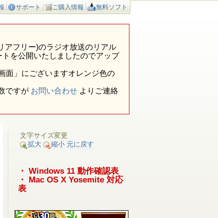
報
サポート
ご購入情報
無料ソフト
ア外(エリアフリー)のラジオ放送のリアル
ートを公開いたしましたのでアップ
報画面」にございますオレンジ色の
数ですが
お問い合わせ
よりご連絡
文字サイズ変更
拡大
縮小
元に戻す
・ Windows 11 動作確認表
・ Mac OS X Yosemite 対応
表