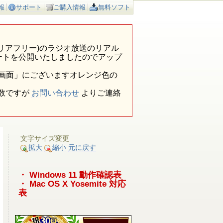
報
サポート
ご購入情報
無料ソフト
ア外(エリアフリー)のラジオ放送のリアル
ートを公開いたしましたのでアップ
報画面」にございますオレンジ色の
数ですが
お問い合わせ
よりご連絡
文字サイズ変更
拡大
縮小
元に戻す
・ Windows 11 動作確認表
・ Mac OS X Yosemite 対応
表