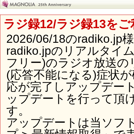
ラジ録12/ラジ録13を
2026/06/18のradi
radiko.jpのリアル
フリー)のラジオ放送の
(応答不能になる)症状
応が完了しアップデー
ップデートを行って頂
す。
アップデートは当ソフ