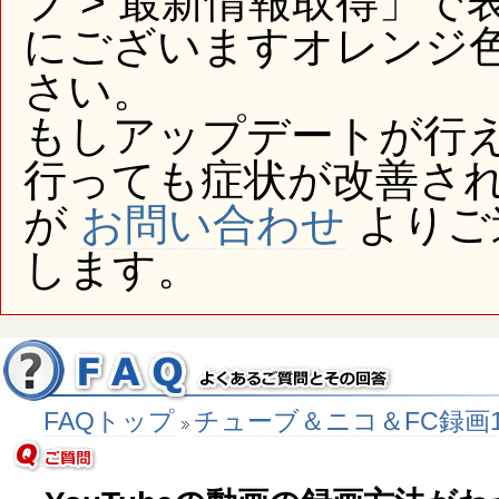
プ > 最新情報取得」
にございますオレンジ
さい。
もしアップデートが行
行っても症状が改善さ
が
お問い合わせ
よりご
します。
FAQトップ
チューブ＆ニコ＆FC録画10