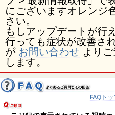
プ > 最新情報取得」
にございますオレンジ
さい。
もしアップデートが行
行っても症状が改善さ
が
お問い合わせ
よりご
します。
FAQトッ