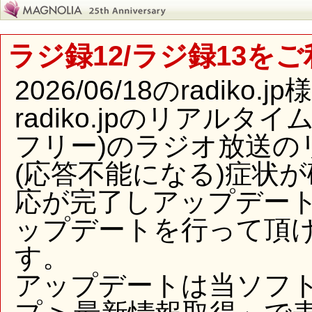
ラジ録12/ラジ録13を
2026/06/18のradi
radiko.jpのリアル
フリー)のラジオ放送の
(応答不能になる)症状
応が完了しアップデー
ップデートを行って頂
す。
アップデートは当ソフ