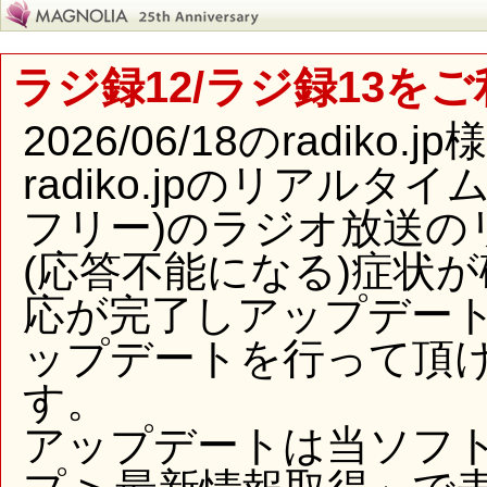
ラジ録12/ラジ録13を
2026/06/18のradi
radiko.jpのリアル
フリー)のラジオ放送の
(応答不能になる)症状
応が完了しアップデー
ップデートを行って頂
す。
アップデートは当ソフ