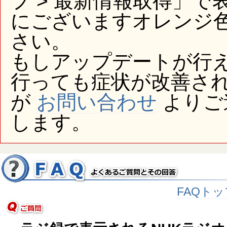
プ > 最新情報取得」
にございますオレンジ
さい。
もしアップデートが行
行っても症状が改善さ
が
お問い合わせ
よりご
します。
FAQトッ