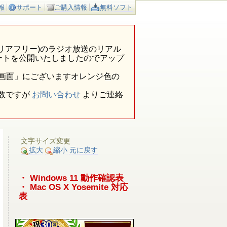
報
サポート
ご購入情報
無料ソフト
ア外(エリアフリー)のラジオ放送のリアル
ートを公開いたしましたのでアップ
報画面」にございますオレンジ色の
数ですが
お問い合わせ
よりご連絡
文字サイズ変更
拡大
縮小
元に戻す
・ Windows 11 動作確認表
・ Mac OS X Yosemite 対応
表