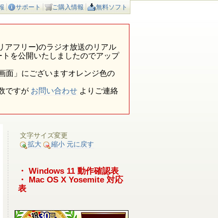
報
サポート
ご購入情報
無料ソフト
ア外(エリアフリー)のラジオ放送のリアル
ートを公開いたしましたのでアップ
報画面」にございますオレンジ色の
数ですが
お問い合わせ
よりご連絡
文字サイズ変更
拡大
縮小
元に戻す
・ Windows 11 動作確認表
・ Mac OS X Yosemite 対応
表