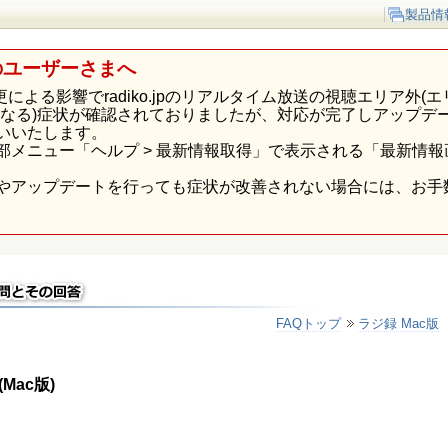
製品情
のユーザーさまへ
p様の仕様変更による影響でradiko.jpのリアルタイム放送の視聴エリ
になる)症状が確認されておりましたが、対応が完了しアップデ
いいたします。
部メニュー「ヘルプ > 最新情報取得」で表示される「最新情
やアップデートを行っても症状が改善されない場合には、お手
FAQトップ
ラジ録 Mac版
ac版)