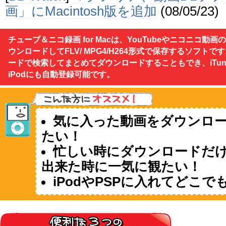
画」にMacintosh版を追加
(08/05/23)
[
INTERNET Watch
]
Mac用の「You
対応動画ダウンロードソフト
(08/05/
チューブ＆ニコ録画 for Macは、YouTubeやニコニコ動画
ウンロードしてFLV/ MPG4/H264形式で保存するソフトで
ードで検索してまとめてダウンロードすることもでき、iTun
iPodにも自動登録可能です。
気に入った動画をダウンロ
たい！
忙しい時にダウンロードだ
出来た時に一気に観たい！
iPodやPSPに入れてどこ