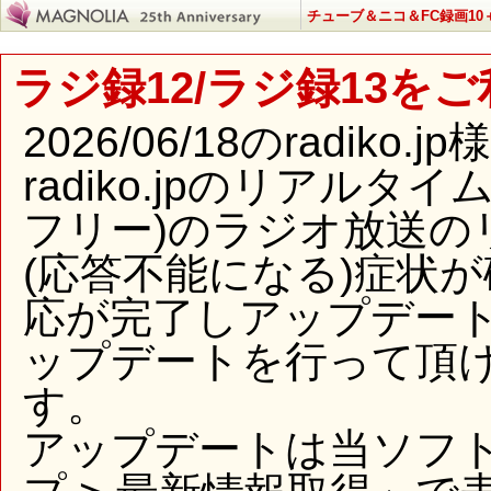
チューブ＆ニコ＆FC録画10＋
ラジ録12/ラジ録13を
2026/06/18のradi
radiko.jpのリアル
フリー)のラジオ放送の
(応答不能になる)症状
応が完了しアップデー
ップデートを行って頂
す。
アップデートは当ソフ