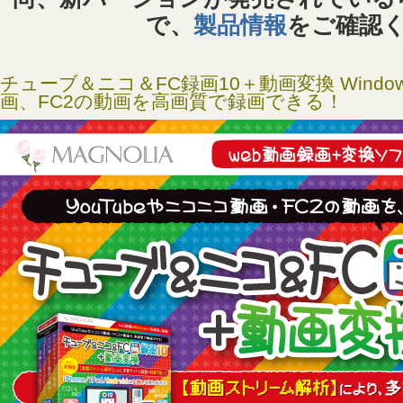
で、
製品情報
をご確認
チューブ＆ニコ＆FC録画10＋動画変換 Windows
画、FC2の動画を高画質で録画できる！