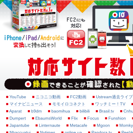
■
YouTube
■
ニコニコ動画
■
FC2動画
■
Ustream過去ライブ
■
マイナビニュース
■
モモイロコネクト
■
ワッチミー！TV
■
Aparat
■
b9dm
■
baomihua
■
bilibili
■
Brasil.tv
■
Cnhu
■
Dumpert
■
EbaumsWorld
■
Flix
■
Focus
■
Funshion
■
Japantube
■
Linternaute
■
Metacafe
■
Mgoon
■
Momky
■
Nhaccuatui
■
Nytimes
■
online.ua
■
Pandora.tv
■
PeeV