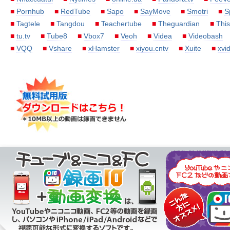
■
Pornhub
■
RedTube
■
Sapo
■
SayMove
■
Smotri
■
S
■
Tagtele
■
Tangdou
■
Teachertube
■
Theguardian
■
Thi
■
tu.tv
■
Tube8
■
Vbox7
■
Veoh
■
Videa
■
Videobash
■
VQQ
■
Vshare
■
xHamster
■
xiyou.cntv
■
Xuite
■
xvi