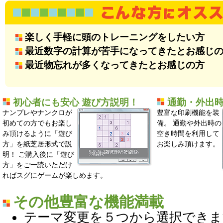
楽しく手軽に頭のトレーニングをしたい方
最近数字の計算が苦手になってきたとお感じ
最近物忘れが多くなってきたとお感じの方
初心者にも安心 遊び方説明！
通勤・外出
ナンプレやナンクロが
豊富な印刷機能を装
初めての方でもお楽し
備。 通勤や外出時の
み頂けるように「遊び
空き時間を利用して
方」を紙芝居形式で説
お楽しみ頂けます。
明！ ご購入後に「遊び
方」をご一読いただけ
ればスグにゲームが楽しめます。
その他豊富な機能満載
テーマ変更を５つから選択できま