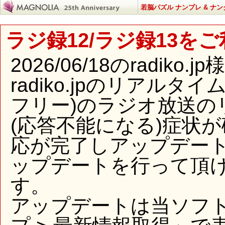
若脳パズル ナンプレ & ナン
ラジ録12/ラジ録13を
2026/06/18のradi
radiko.jpのリアル
フリー)のラジオ放送の
(応答不能になる)症状
応が完了しアップデー
ップデートを行って頂
す。
アップデートは当ソフ