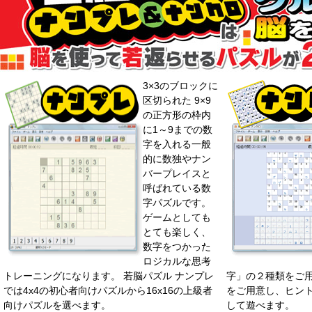
3×3のブロックに
区切られた 9×9
の正方形の枠内
に1～9までの数
字を入れる一般
的に数独やナン
バープレイスと
呼ばれている数
字パズルです。
ゲームとしても
とても楽しく、
数字をつかった
ロジカルな思考
トレーニングになります。 若脳パズル ナンプレ
字」の２種類をご用
では4x4の初心者向けパズルから16x16の上級者
をご用意し、ヒン
向けパズルを選べます。
して遊べます。