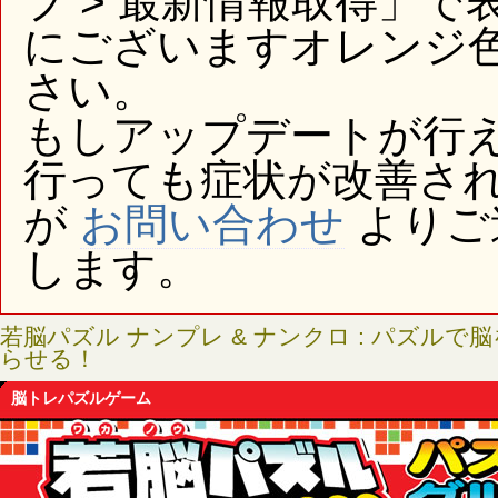
プ > 最新情報取得」
にございますオレンジ
さい。
もしアップデートが行
行っても症状が改善さ
が
お問い合わせ
よりご
します。
若脳パズル ナンプレ & ナンクロ : パズル
らせる！
脳トレパズルゲーム