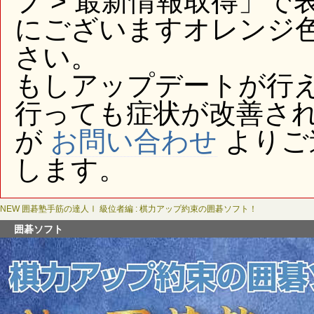
プ > 最新情報取得」
にございますオレンジ
さい。
もしアップデートが行
行っても症状が改善さ
が
お問い合わせ
よりご
します。
NEW 囲碁塾手筋の達人Ⅰ 級位者編 : 棋力アップ約束の囲碁ソフト！
囲碁ソフト