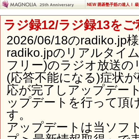
NEW 囲碁塾手筋の達人Ⅰ 
ラジ録12/ラジ録13を
2026/06/18のradi
radiko.jpのリアル
フリー)のラジオ放送の
(応答不能になる)症状
応が完了しアップデー
ップデートを行って頂
す。
アップデートは当ソフ